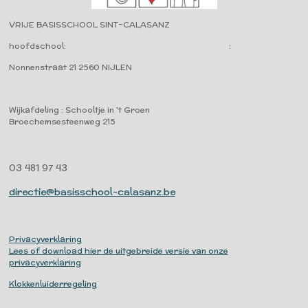
VRIJE BASISSCHOOL SINT-CALASANZ
hoofdschool: :
Nonnenstraat 21 2560
NIJLEN
Wijkafdeling : Schooltje in 't Groen
Broechemsesteenweg 215
03 481 97 43
directie@basisschool-calasanz.be
Privacyverklaring
Lees of download hier de uitgebreide versie van onze
privacyverklaring
Klokkenluiderregeling