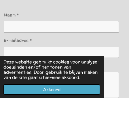
Naam *
E-mailadres *
Deze website gebruikt cookies voor analyse-
Bericht *
doeleinden en/of het tonen van
advertenties. Door gebruik te blijven maken
van de site gaat u hiermee akkoord.
Akkoord
Verzenden
Powered by
JouwWeb